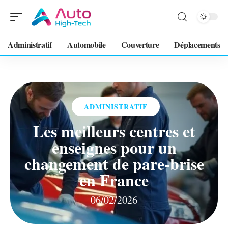
Administratif
Automobile
Couverture
Déplacements
ADMINISTRATIF
Les meilleurs centres et
enseignes pour un
changement de pare-brise
en France
06/02/2026