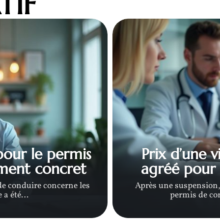
TIF
pour le permis
Prix d’une 
ement concret
agréé pour 
de conduire concerne les
Après une suspension,
 a été
…
permis de co