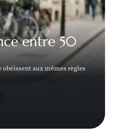
ence entre 50
Qu
d’
e obéissent aux mêmes règles
Un poi
détect
E