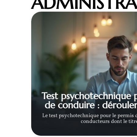
ADMINISTRA
ûter
Test psychotechnique 
de conduire : déroul
 aucune
Le test psychotechnique pour le permis 
née
…
conducteurs dont le titre