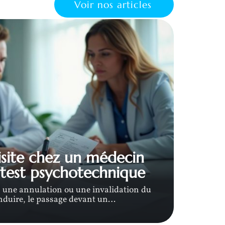
Voir nos articles
visite chez un médecin
Cerf
test psychotechnique
re
 une annulation ou une invalidation du
On veu
nduire, le passage devant un
…