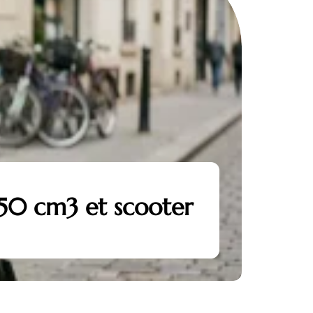
 50 cm3 et scooter
V