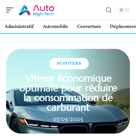
Administratif
Automobile
Couverture
Déplacemen
SCOOTERS
Vitesse économique
optimale pour réduire
la consommation de
carburant
07/05/2025