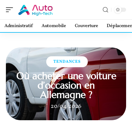
Administratif
Automobile
Couverture
Déplacemen
TENDANCES
Où acheter une voiture
d’occasion en
Allemagne ?
20/04/2026