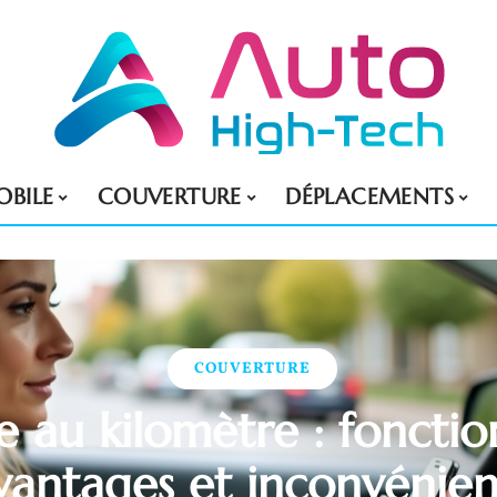
BILE
COUVERTURE
DÉPLACEMENTS
COUVERTURE
e au kilomètre : foncti
vantages et inconvénien