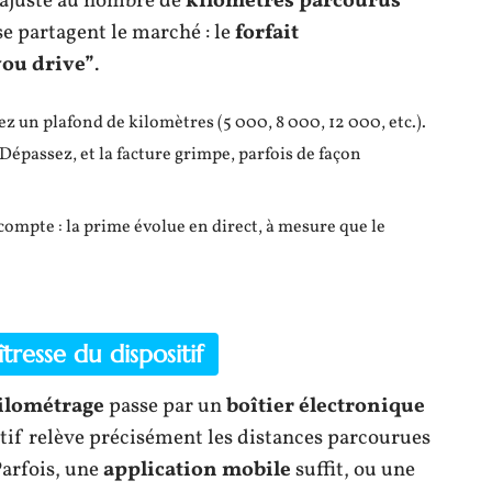
ajuste au nombre de
kilomètres parcourus
e partagent le marché : le
forfait
you drive”
.
sez un plafond de kilomètres (5 000, 8 000, 12 000, etc.).
Dépassez, et la facture grimpe, parfois de façon
compte : la prime évolue en direct, à mesure que le
tresse du dispositif
ilométrage
passe par un
boîtier électronique
sitif relève précisément les distances parcourues
Parfois, une
application mobile
suffit, ou une