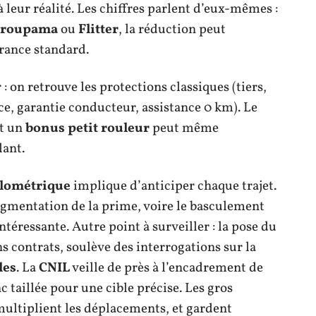
à leur réalité. Les chiffres parlent d’eux-mêmes :
roupama
ou
Flitter
, la réduction peut
rance standard.
er : on retrouve les protections classiques (tiers,
ace, garantie conducteur, assistance 0 km). Le
et un
bonus petit rouleur
peut même
lant.
ilométrique
implique d’anticiper chaque trajet.
gmentation de la prime, voire le basculement
éressante. Autre point à surveiller : la pose du
ns contrats, soulève des interrogations sur la
les
. La
CNIL
veille de près à l’encadrement de
c taillée pour une cible précise. Les gros
multiplient les déplacements, et gardent