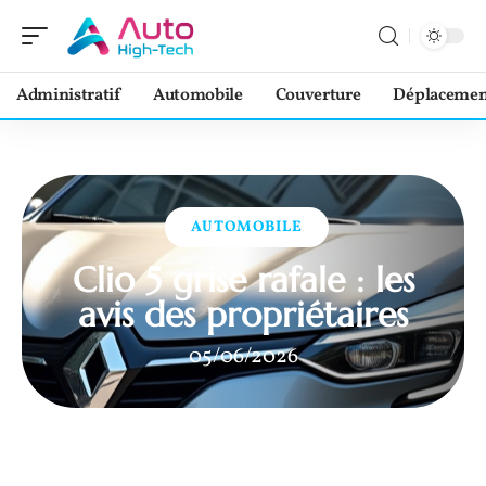
Administratif
Automobile
Couverture
Déplacemen
AUTOMOBILE
Clio 5 grise rafale : les
avis des propriétaires
05/06/2026