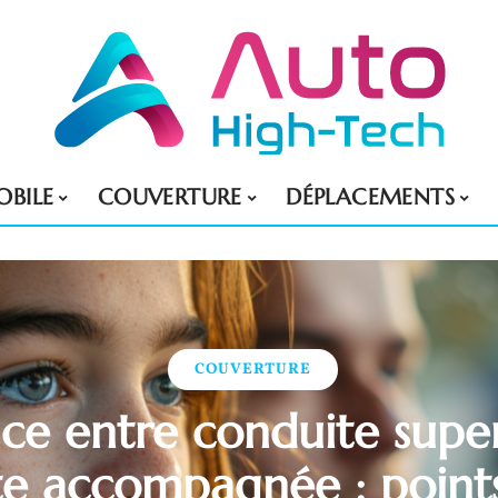
BILE
COUVERTURE
DÉPLACEMENTS
COUVERTURE
nce entre conduite super
e accompagnée : points