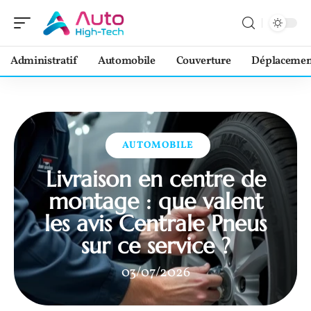
Administratif
Automobile
Couverture
Déplacemen
AUTOMOBILE
Livraison en centre de
montage : que valent
les avis Centrale Pneus
sur ce service ?
03/07/2026