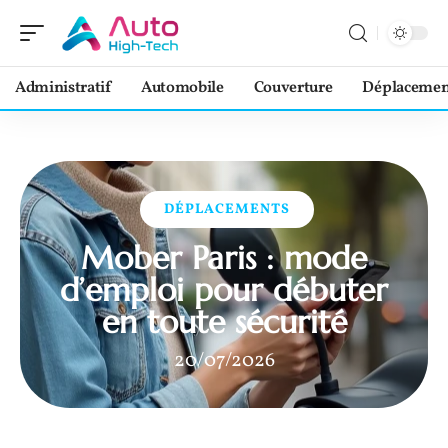
Administratif
Automobile
Couverture
Déplacemen
DÉPLACEMENTS
Mober Paris : mode
d’emploi pour débuter
en toute sécurité
20/07/2026