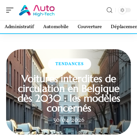
Administratif
Automobile
Couverture
Déplacemen
TENDANCES
Voitures interdites de
circulation en Belgique
dès 2030 : les modèles
concernés
30/04/2026