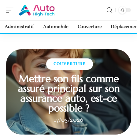
Administratif
Automobile
Couverture
Déplacemen
COUVERTURE
Mettre son fils comme
assuré principal sur son
assurance auto, est-ce
possible ?
17/05/2026