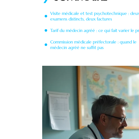
Visite médicale et test psychotechnique : deu
examens distincts, deux factures
Tarif du médecin agréé : ce qui fait varier le pr
Commission médicale préfectorale : quand le
médecin agréé ne suffit pas