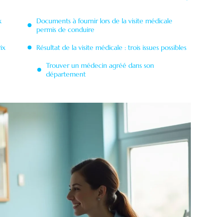
x
Documents à fournir lors de la visite médicale
permis de conduire
ix
Résultat de la visite médicale : trois issues possibles
Trouver un médecin agréé dans son
département