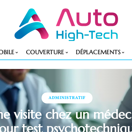
BILE
COUVERTURE
DÉPLACEMENTS
ADMINISTRATIF
une visite chez un médec
our test psychotechniq