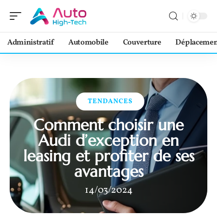
Administratif
Automobile
Couverture
Déplacemen
TENDANCES
Comment choisir une
Audi d’exception en
leasing et profiter de ses
avantages
14/03/2024