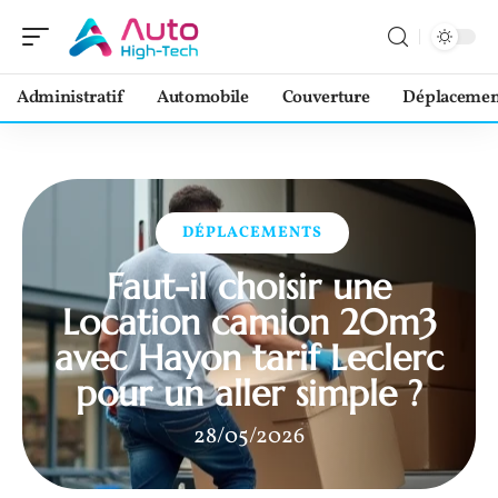
Administratif
Automobile
Couverture
Déplacemen
DÉPLACEMENTS
Faut-il choisir une
Location camion 20m3
avec Hayon tarif Leclerc
pour un aller simple ?
28/05/2026