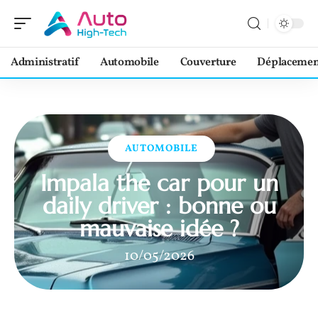
Administratif
Automobile
Couverture
Déplacemen
AUTOMOBILE
Impala the car pour un
daily driver : bonne ou
mauvaise idée ?
10/05/2026