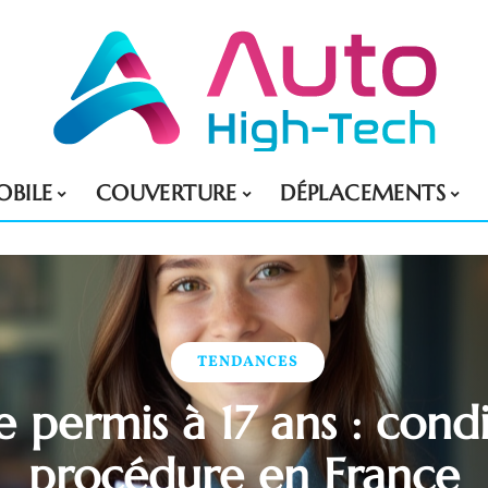
BILE
COUVERTURE
DÉPLACEMENTS
TENDANCES
e permis à 17 ans : cond
procédure en France