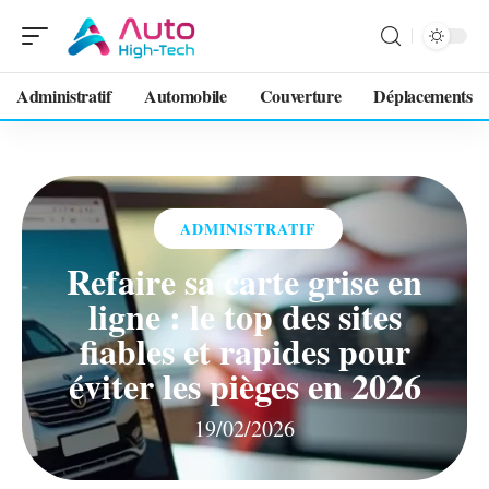
Administratif
Automobile
Couverture
Déplacements
ADMINISTRATIF
Refaire sa carte grise en
ligne : le top des sites
fiables et rapides pour
éviter les pièges en 2026
19/02/2026