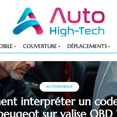
BILE
COUVERTURE
DÉPLACEMENTS
AUTOMOBILE
nt interpréter un code
peugeot sur valise OBD 