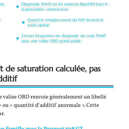
ée,
Diagnostic P1445 sur les moteurs BlueHDi Euro 6 :
la procédure constructeur
e
Quand le remplacement du FAP devient la
seule option
Erreurs fréquentes de diagnostic du code P1445
avec une valise OBD grand public
 de saturation calculée, pas
ditif
e valise OBD renvoie généralement un libellé
» ou « quantité d’additif anormale ». Cette
r.
en famille avec la Peugeot 308 GT