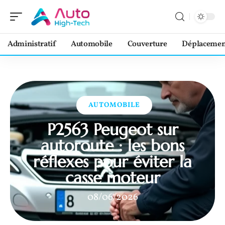
Administratif
Automobile
Couverture
Déplacemen
AUTOMOBILE
P2563 Peugeot sur
autoroute : les bons
réflexes pour éviter la
casse moteur
08/06/2026