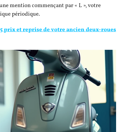
che une mention commençant par « L », votre
nique périodique.
 prix et reprise de votre ancien deux-roues