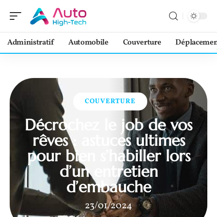
Administratif
Automobile
Couverture
Déplacemen
COUVERTURE
Décrochez le job de vos
rêves : astuces ultimes
pour bien s’habiller lors
d’un entretien
d’embauche
23/01/2024