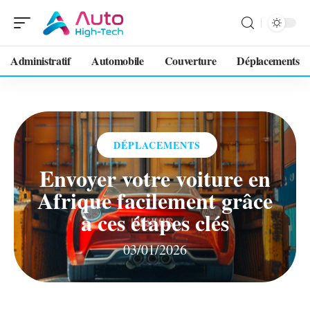
Administratif
Automobile
Couverture
Déplacements
DÉPLACEMENTS
Envoyer votre voiture en
Afrique facilement grâce
à ces étapes clés
03/01/2026