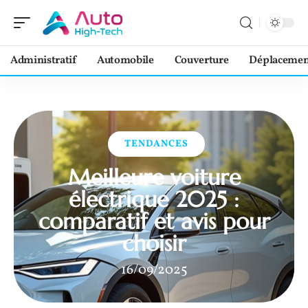
Administratif
Automobile
Couverture
Déplacemen
TENDANCES
Meilleure voiture
électrique 2025 :
comparatif et avis pour
choisir
16/09/2025