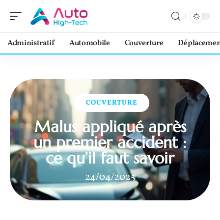
Administratif
Automobile
Couverture
Déplacemen
COUVERTURE
Malus appliqué après
un premier accident :
ce qu’il faut savoir
24/04/2025