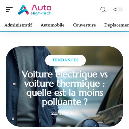
Administratif
Automobile
Couverture
Déplacemen
TENDANCES
Voiture électrique vs
voiture thermique :
quelle est la moins
polluante ?
24/11/2025