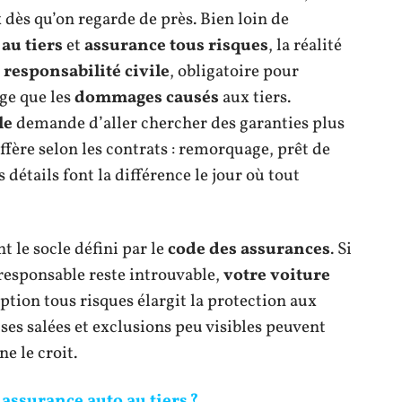
 dès qu’on regarde de près. Bien loin de
au tiers
et
assurance tous risques
, la réalité
e
responsabilité civile
, obligatoire pour
ge que les
dommages causés
aux tiers.
le
demande d’aller chercher des garanties plus
diffère selon les contrats : remorquage, prêt de
tails font la différence le jour où tout
 le socle défini par le
code des assurances
. Si
 responsable reste introuvable,
votre voiture
ption tous risques élargit la protection aux
ises salées et exclusions peu visibles peuvent
ne le croit.
ssurance auto au tiers ?