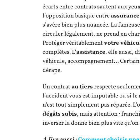
écarts entre contrats sautent aux yeux
l’opposition basique entre
assurance 
s’avère bien plus nuancée. La fameus
circuler légalement, ne prend en char
Protéger véritablement
votre véhicu
complètes. L’
assistance
, elle aussi, 
véhicule, accompagnement… Certains dé
dérape.
Un contrat
au tiers
respecte seulement
l’accident vous est imputable ou si le
n’est tout simplement pas réparée. L’o
dégâts subis
, mais attention : franch
inverser la donne bien plus vite qu’on 
A lire aussi :
Comment choisir une a