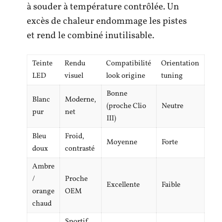
à souder à température contrôlée. Un
excès de chaleur endommage les pistes
et rend le combiné inutilisable.
Teinte
Rendu
Compatibilité
Orientation
LED
visuel
look origine
tuning
Bonne
Blanc
Moderne,
(proche Clio
Neutre
pur
net
III)
Bleu
Froid,
Moyenne
Forte
doux
contrasté
Ambre
/
Proche
Excellente
Faible
orange
OEM
chaud
Sportif,