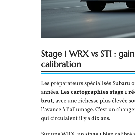
Stage 1 WRX vs STI : gain
calibration
Les préparateurs spécialisés Subaru o
années.
Les cartographies stage 1 réc
brut
, avec une richesse plus élevée s
l’avance à l’allumage. C’est un chang
qui circulaient il y a dix ans.
Sur une WRX, un stage 1 bien calibré 