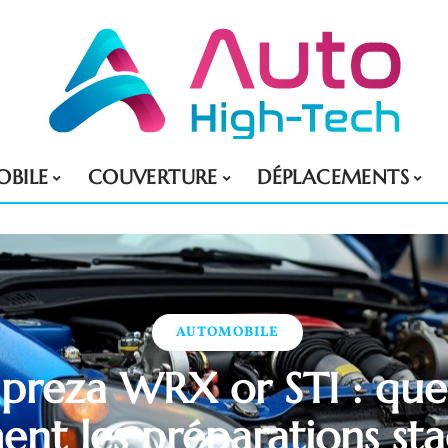
BILE
COUVERTURE
DÉPLACEMENTS
AUTOMOBILE
preza WRX or STI : qu
ent les préparations sta