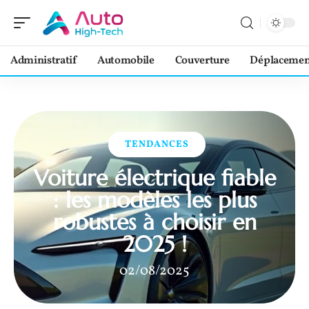
Administratif
Automobile
Couverture
Déplacemen
TENDANCES
Voiture électrique fiable
: les modèles les plus
robustes à choisir en
2025 !
02/08/2025