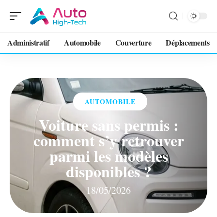
Administratif
Automobile
Couverture
Déplacements
AUTOMOBILE
Voiture sans permis :
comment s’y retrouver
parmi les modèles
disponibles ?
18/05/2026