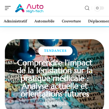
Administratif
Automobile
Couverture
Déplacemen
TENDANCES
Comprendre l’impact
de la législation sur la
pratique médicale :
Analyse actuelle et
orientations futures
02/01/2024