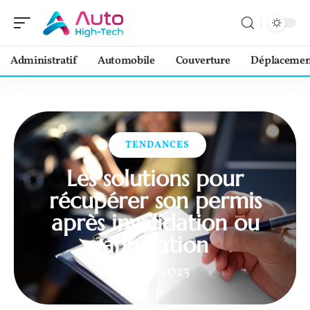
Administratif
Automobile
Couverture
Déplacemen
TENDANCES
Les solutions pour
récupérer son permis
après invalidation ou
annulation
08/06/2023